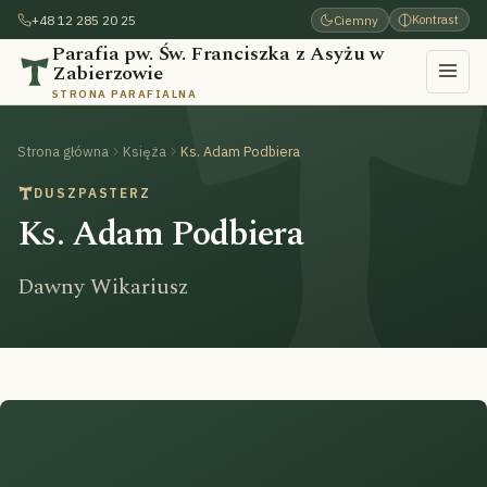
+48 12 285 20 25
Ciemny
Kontrast
Parafia pw. Św. Franciszka z Asyżu w
Zabierzowie
STRONA PARAFIALNA
Strona główna
Księża
Ks. Adam Podbiera
DUSZPASTERZ
Ks. Adam Podbiera
Dawny Wikariusz