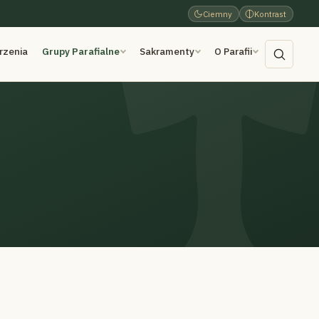
Ciemny
Kontrast
rzenia
Grupy Parafialne
Sakramenty
O Parafii