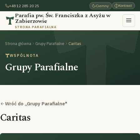
+48 12 285 20 25
Ciemny
Kontrast
Parafia pw. Św. Franciszka z Asyżu w
Zabierzowie
STRONA PARAFIALNA
Strona główna
Grupy Parafialne
Caritas
WSPÓLNOTA
Grupy Parafialne
Wróć do „Grupy Parafialne"
Caritas