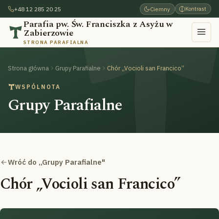
+48 12 285 20 25
Ciemny
Kontrast
Parafia pw. Św. Franciszka z Asyżu w
Zabierzowie
STRONA PARAFIALNA
Strona główna
Grupy Parafialne
Chór „Vocioli san Francico”
WSPÓLNOTA
Grupy Parafialne
Wróć do „Grupy Parafialne"
Chór „Vocioli san Francico”