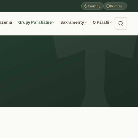
Ciemny
Kontrast
rzenia
Grupy Parafialne
Sakramenty
O Parafii