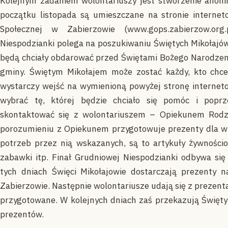
Kolejnym zadaniem wolontariuszy jest stworzenie anon
początku listopada są umieszczane na stronie intern
Społecznej w Zabierzowie (www.gops.zabierzow.org.
Niespodzianki polega na poszukiwaniu Świętych Mikołajów –
będą chciały obdarować przed Świętami Bożego Narodzeni
gminy. Świętym Mikołajem może zostać każdy, kto chc
wystarczy wejść na wymienioną powyżej stronę internet
wybrać tę, której będzie chciało się pomóc i poprz
skontaktować się z wolontariuszem – Opiekunem Rodzi
porozumieniu z Opiekunem przygotowuje prezenty dla wy
potrzeb przez nią wskazanych, są to artykuły żywnościo
zabawki itp. Finał Grudniowej Niespodzianki odbywa si
tych dniach Święci Mikołajowie dostarczają prezenty n
Zabierzowie. Następnie wolontariusze udają się z prezenta
przygotowane. W kolejnych dniach zaś przekazują Święty
prezentów.