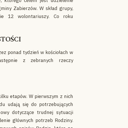
 którego celem jest udzielenie
miny Zabierzów. W skład grupy,
nie 12 wolontariuszy. Co roku
STOŚCI
zez ponad tydzień w kościołach w
astępnie z zebranych rzeczy
kilku etapów. W pierwszym z nich
du udają się do potrzebujących
owy dotyczące trudnej sytuacji
ślenie głównych potrzeb Rodziny.