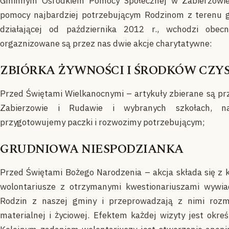
Gminnym Ośrodkiem Pomocy Społecznej w Zabierzowie,
pomocy najbardziej potrzebującym Rodzinom z terenu g
działającej od października 2012 r., wchodzi obec
orgaznizowane są przez nas dwie akcje charytatywne:
ZBIÓRKA ŻYWNOŚCI I ŚRODKÓW CZY
Przed Świętami Wielkanocnymi – artykuły zbierane są pr
Zabierzowie i Rudawie i wybranych szkołach, n
przygotowujemy paczki i rozwozimy potrzebującym;
GRUDNIOWA NIESPODZIANKA
Przed Świętami Bożego Narodzenia – akcja składa się z 
wolontariusze z otrzymanymi kwestionariuszami wywia
Rodzin z naszej gminy i przeprowadzają z nimi rozm
materialnej i życiowej. Efektem każdej wizyty jest okre