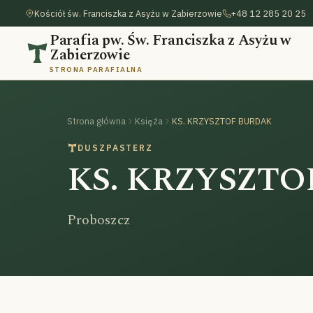
Kościół św. Franciszka z Asyżu w Zabierzowie
+48 12 285 20 25
Parafia pw. Św. Franciszka z Asyżu w
Zabierzowie
STRONA PARAFIALNA
Strona główna
Księża
KS. KRZYSZTOF BURDAK
DUSZPASTERZ
KS. KRZYSZT
Proboszcz