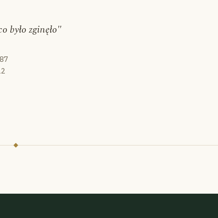
co było zginęło"
987
12