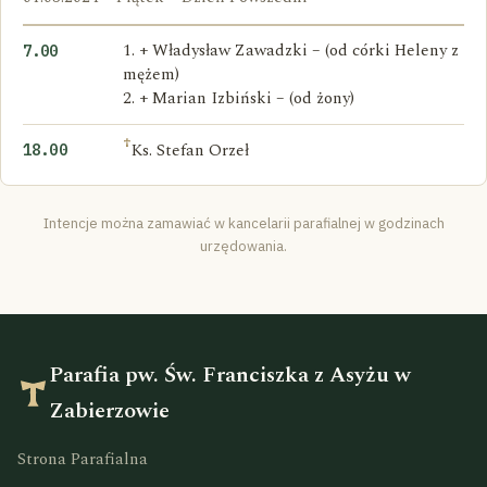
1. + Władysław Zawadzki – (od córki Heleny z
7.00
mężem)
2. + Marian Izbiński – (od żony)
†
Ks. Stefan Orzeł
18.00
Intencje można zamawiać w kancelarii parafialnej w godzinach
urzędowania.
Parafia pw. Św. Franciszka z Asyżu w
Zabierzowie
Strona Parafialna