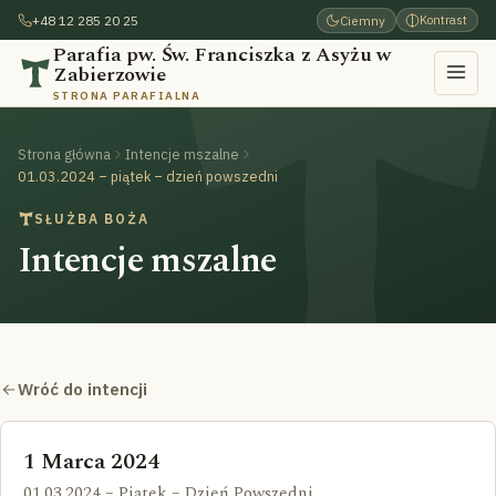
+48 12 285 20 25
Ciemny
Kontrast
Parafia pw. Św. Franciszka z Asyżu w
Zabierzowie
STRONA PARAFIALNA
Strona główna
Intencje mszalne
01.03.2024 – piątek – dzień powszedni
SŁUŻBA BOŻA
Intencje mszalne
Wróć do intencji
1 Marca 2024
01.03.2024 – Piątek – Dzień Powszedni