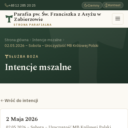
+48 12 285 20 25
Ciemny
Kontrast
Parafia pw. Św. Franciszka z Asyżu w
Zabierzowie
STRONA PARAFIALNA
Strona główna
Intencje mszalne
02.05.2026 – Sobota – Uroczystość MB Królowej Polski
SŁUŻBA BOŻA
Intencje mszalne
Wróć do intencji
2 Maja 2026
02.05.2026 – Sobota – Uroczystość MB Królowej Polski