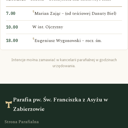
†
Marian Zając – (od teściowej Danuty Biel)
7.00
W int. Ojczyzny
10.00
†
Eugeniusz Wygonowski – rocz. śm.
18.00
Intencje można zamawiać w kancelarii parafialnej w godzinach
urzędowania.
Parafia pw. Św. Franciszka z Asyżu w
Zabierzowie
Strona Parafialna