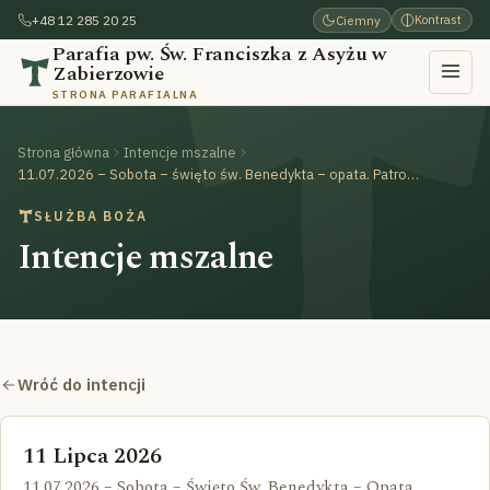
+48 12 285 20 25
Ciemny
Kontrast
Parafia pw. Św. Franciszka z Asyżu w
Zabierzowie
STRONA PARAFIALNA
Strona główna
Intencje mszalne
11.07.2026 – Sobota – święto św. Benedykta – opata. Patrona Europy
SŁUŻBA BOŻA
Intencje mszalne
Wróć do intencji
11 Lipca 2026
11.07.2026 – Sobota – Święto Św. Benedykta – Opata.