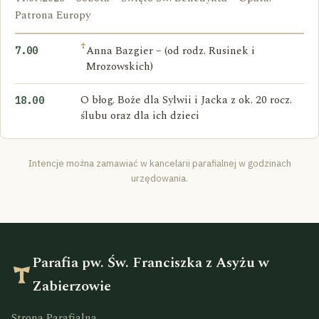
Patrona Europy
†
Anna Bazgier – (od rodz. Rusinek i
7.00
Mrozowskich)
O błog. Boże dla Sylwii i Jacka z ok. 20 rocz.
18.00
ślubu oraz dla ich dzieci
Intencje można zamawiać w kancelarii parafialnej w godzinach
urzędowania.
Parafia pw. Św. Franciszka z Asyżu w
Zabierzowie
Strona Parafialna