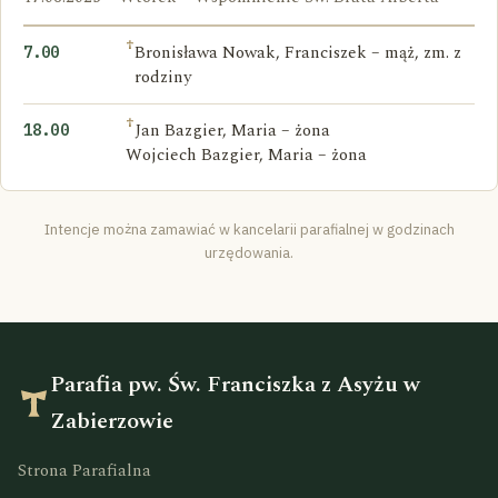
†
Bronisława Nowak, Franciszek – mąż, zm. z
7.00
rodziny
†
Jan Bazgier, Maria – żona
18.00
Wojciech Bazgier, Maria – żona
Intencje można zamawiać w kancelarii parafialnej w godzinach
urzędowania.
Parafia pw. Św. Franciszka z Asyżu w
Zabierzowie
Strona Parafialna