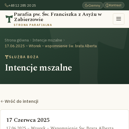
+48 12 285 20 25
Ciemny
Kontrast
Parafia pw. Św. Franciszka z Asyżu w
Zabierzowie
STRONA PARAFIALNA
Strona główna
Intencje mszalne
17.06.2025 – Wtorek – wspomnienie św. brata Alberta
SŁUŻBA BOŻA
Intencje mszalne
Wróć do intencji
17 Czerwca 2025
17.06.2025 – Wtorek – Wspomnienie Św. Brata Alberta