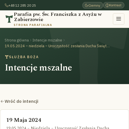
+48 12 285 20 25
Ciemny
Kontrast
Parafia pw. Św. Franciszka z Asyżu w
Zabierzowie
STRONA PARAFIALNA
Strona główna
Intencje mszalne
19.05.2024 – niedziela – Uroczystość zesłania Ducha Świętego Zielone Świątki
SŁUŻBA BOŻA
Intencje mszalne
Wróć do intencji
19 Maja 2024
19.05.2024 – Niedziela – Uroczystość Zesłania Ducha