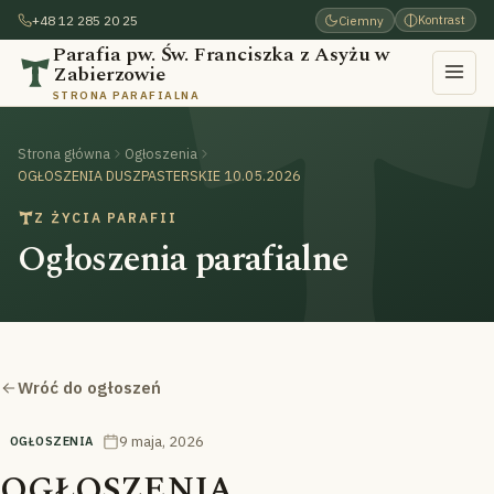
+48 12 285 20 25
Ciemny
Kontrast
Parafia pw. Św. Franciszka z Asyżu w
Zabierzowie
STRONA PARAFIALNA
Strona główna
Ogłoszenia
OGŁOSZENIA DUSZPASTERSKIE 10.05.2026
Z ŻYCIA PARAFII
Ogłoszenia parafialne
Wróć do ogłoszeń
9 maja, 2026
OGŁOSZENIA
OGŁOSZENIA