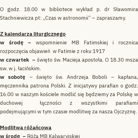
O godz. 18.00 w bibliotece wykład p. dr Sławomira
Stachniewicza pt: „Czas w astronomii” – zapraszamy.
Z kalendarza liturgicznego
w środę –
wspomnienie MB Fatimskiej i rocznic
rozpoczęcia objawień w Fatimie z roku 1917
w czwartek –
święto św. Macieja apostoła. O 18.30 msz
sw. w j. łacińskim.
w sobotę
– święto św. Andrzeja Boboli – kapłana,
męczennika patrona Polski. Z inicjatywy parafian o godz.
16.00 w naszym kościele modlić się będziemy za Polskę w
duchowej łączności z wszystkimi parafiami
podejmującymi w tym czasie modlitwę za nasza Ojczyznę.
Modlitwa różańcowa
w środę –
Róża MB Kalwaryjskiej