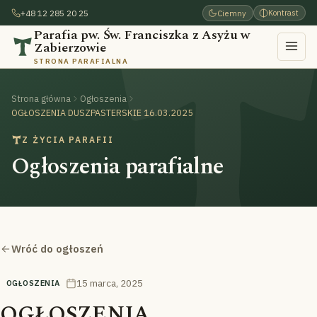
+48 12 285 20 25
Ciemny
Kontrast
Parafia pw. Św. Franciszka z Asyżu w
Zabierzowie
STRONA PARAFIALNA
Strona główna
Ogłoszenia
OGŁOSZENIA DUSZPASTERSKIE 16.03.2025
Z ŻYCIA PARAFII
Ogłoszenia parafialne
Wróć do ogłoszeń
15 marca, 2025
OGŁOSZENIA
OGŁOSZENIA