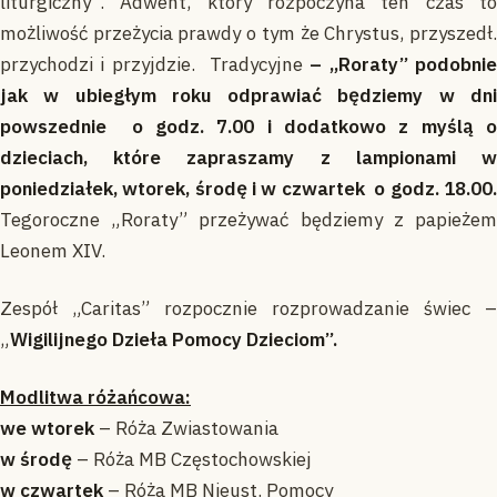
liturgiczny”. Adwent, który rozpoczyna ten czas to
możliwość przeżycia prawdy o tym że Chrystus, przyszedł.
przychodzi i przyjdzie. Tradycyjne
– „Roraty” podobni
jak w ubiegłym roku odprawiać będziemy w dni
powszednie o godz. 7.00 i dodatkowo z myślą o
dzieciach, które zapraszamy z lampionami w
poniedziałek, wtorek, środę i w czwartek o godz. 18.00.
Tegoroczne „Roraty” przeżywać będziemy z papieżem
Leonem XIV.
Zespół „Caritas” rozpocznie rozprowadzanie świec –
„
Wigilijnego Dzieła Pomocy Dzieciom”.
Modlitwa różańcowa:
we wtorek
– Róża Zwiastowania
w środę
– Róża MB Częstochowskiej
w czwartek
– Róża MB Nieust. Pomocy