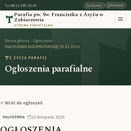
+48 12 285 20 25
Ciemny
Kontrast
Parafia pw. Św. Franciszka z Asyżu w
Zabierzowie
STRONA PARAFIALNA
Strona główna
Ogłoszenia
OGŁOSZENIA DUSZPASTERSKIE 23.11.2025
Z ŻYCIA PARAFII
Ogłoszenia parafialne
Wróć do ogłoszeń
22 listopada, 2025
OGŁOSZENIA
OGŁOSZENIA