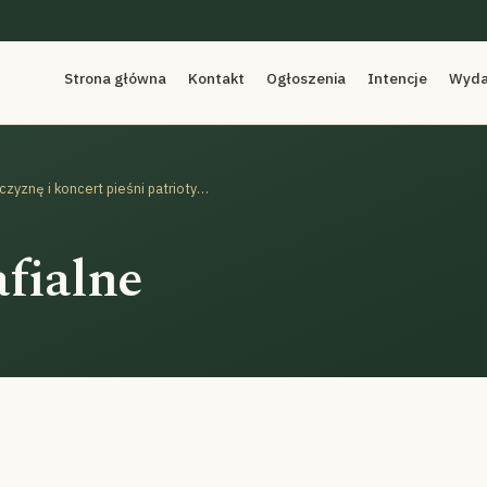
Strona główna
Kontakt
Ogłoszenia
Intencje
Wyda
11.11. 2024 – Msza św. za Ojczyznę i koncert pieśni patriotycznych.
fialne