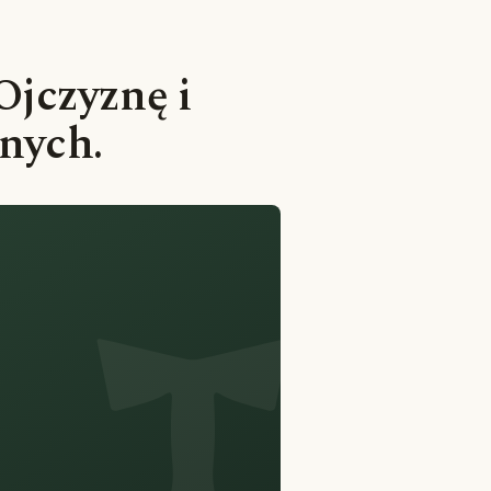
 Ojczyznę i
znych.