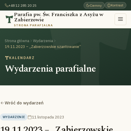
+48 12 285 20 25
Ciemny
Kontrast
Parafia pw. Św. Franciszka z Asyżu w
Zabierzowie
STRONA PARAFIALNA
Strona główna
Wydarzenia
19.11.2023 – „Zabierzowskie szantowanie”
KALENDARZ
Wydarzenia parafialne
Wróć do wydarzeń
11 listopada 2023
WYDARZENIE
19.11.2023 – „Zabierzowskie