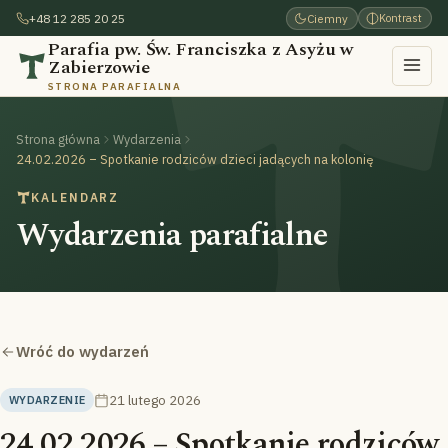
+48 12 285 20 25
Ciemny
Kontrast
Parafia pw. Św. Franciszka z Asyżu w
Zabierzowie
STRONA PARAFIALNA
Strona główna
Wydarzenia
24.02.2026 – Spotkanie rodziców dzieci jadących na kolonię
KALENDARZ
Wydarzenia parafialne
Wróć do wydarzeń
21 lutego 2026
WYDARZENIE
24.02.2026 – Spotkanie rodziców