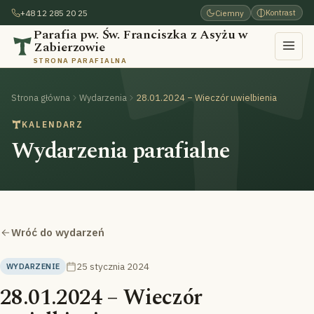
+48 12 285 20 25
Ciemny
Kontrast
Parafia pw. Św. Franciszka z Asyżu w
Zabierzowie
STRONA PARAFIALNA
Strona główna
Wydarzenia
28.01.2024 – Wieczór uwielbienia
KALENDARZ
Wydarzenia parafialne
Wróć do wydarzeń
25 stycznia 2024
WYDARZENIE
28.01.2024 – Wieczór