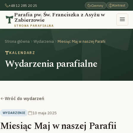
+48 12 285 20 25
Ciemny
Kontrast
Parafia pw. Św. Franciszka z Asyżu w
Zabierzowie
STRONA PARAFIALNA
Strona główna
Wydarzenia
Miesiąc Maj w naszej Parafii
KALENDARZ
Wydarzenia parafialne
Wróć do wydarzeń
10 maja 2025
WYDARZENIE
Miesiąc Maj w naszej Parafii