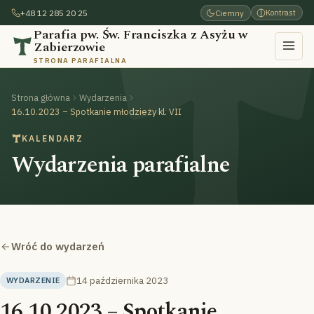
+48 12 285 20 25
Ciemny
Kontrast
Parafia pw. Św. Franciszka z Asyżu w
Zabierzowie
STRONA PARAFIALNA
Strona główna
Wydarzenia
16.10.2023 – Spotkanie młodzieży kl. VII
KALENDARZ
Wydarzenia parafialne
Wróć do wydarzeń
14 października 2023
WYDARZENIE
16.10.2023 – Spotkanie