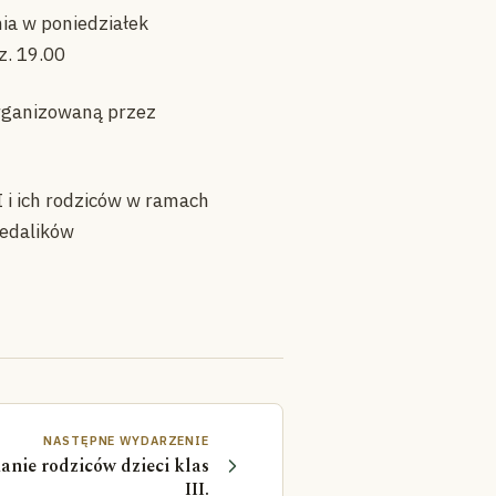
ia w poniedziałek
z. 19.00
organizowaną przez
I i ich rodziców w ramach
medalików
NASTĘPNE WYDARZENIE
anie rodziców dzieci klas
III.