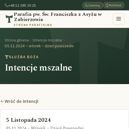
+48 12 285 20 25
Ciemny
Kontrast
Parafia pw. Św. Franciszka z Asyżu w
Zabierzowie
STRONA PARAFIALNA
Strona główna
Intencje mszalne
05.11.2024 – wtorek – dzień powszedni
SŁUŻBA BOŻA
Intencje mszalne
Wróć do intencji
5 Listopada 2024
05.11.2024 – Wtorek – Dzień Powszedni