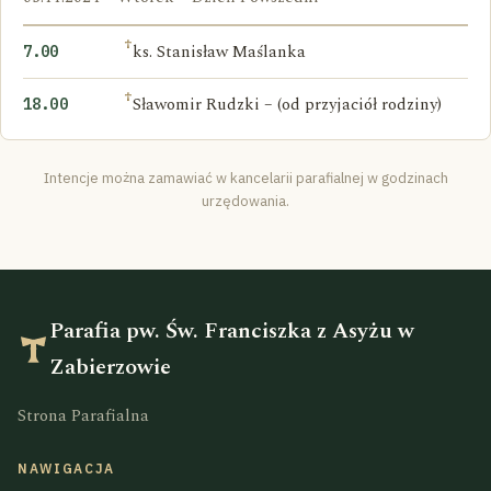
†
ks. Stanisław Maślanka
7.00
†
Sławomir Rudzki – (od przyjaciół rodziny)
18.00
Intencje można zamawiać w kancelarii parafialnej w godzinach
urzędowania.
Parafia pw. Św. Franciszka z Asyżu w
Zabierzowie
Strona Parafialna
NAWIGACJA