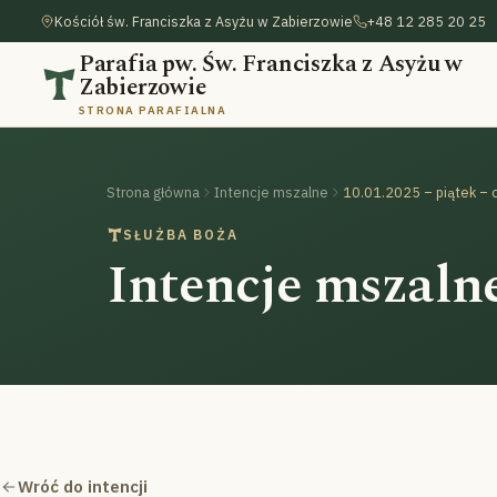
Kościół św. Franciszka z Asyżu w Zabierzowie
+48 12 285 20 25
Parafia pw. Św. Franciszka z Asyżu w
Zabierzowie
STRONA PARAFIALNA
Strona główna
Intencje mszalne
10.01.2025 – piątek –
SŁUŻBA BOŻA
Intencje mszaln
Wróć do intencji