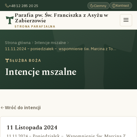
+48 12 285 20 25
Ciemny
Kontrast
Parafia pw. Św. Franciszka z Asyżu w
Zabierzowie
STRONA PARAFIALNA
Strona główna
Intencje mszalne
11.11.2024 – poniedziałek – wspomnienie św. Marcina z Tours
SŁUŻBA BOŻA
Intencje mszalne
Wróć do intencji
11 Listopada 2024
11.11.2024 – Poniedziałek – Wspomnienie Św. Marcina Z