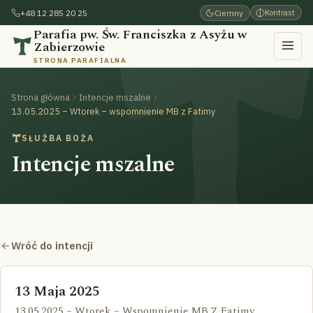
+48 12 285 20 25
Ciemny
Kontrast
Parafia pw. Św. Franciszka z Asyżu w
Zabierzowie
STRONA PARAFIALNA
Strona główna
Intencje mszalne
13.05.2025 – Wtorek – wspomnienie MB z Fatimy
SŁUŻBA BOŻA
Intencje mszalne
Wróć do intencji
13 Maja 2025
13.05.2025 – Wtorek – Wspomnienie MB Z Fatimy