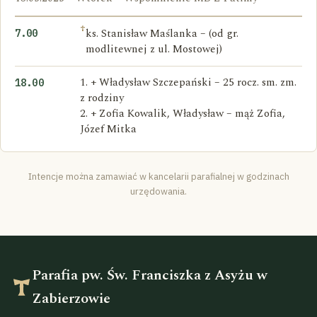
†
ks. Stanisław Maślanka – (od gr.
7.00
modlitewnej z ul. Mostowej)
1. + Władysław Szczepański – 25 rocz. sm. zm.
18.00
z rodziny
2. + Zofia Kowalik, Władysław – mąż Zofia,
Józef Mitka
Intencje można zamawiać w kancelarii parafialnej w godzinach
urzędowania.
Parafia pw. Św. Franciszka z Asyżu w
Zabierzowie