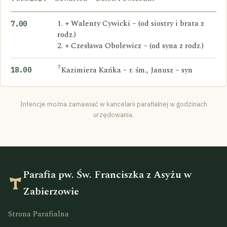
1. + Walenty Cywicki – (od siostry i brata z
7.00
rodz.)
2. + Czesława Obolewicz – (od syna z rodz.)
†
Kazimiera Kańka – r. śm., Janusz – syn
18.00
Intencje można zamawiać w kancelarii parafialnej w godzinach
urzędowania.
Parafia pw. Św. Franciszka z Asyżu w
Zabierzowie
Strona Parafialna