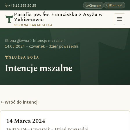
+48 12 285 20 25
Ciemny
Kontrast
Parafia pw. Św. Franciszka z Asyżu w
Zabierzowie
STRONA PARAFIALNA
Strona główna
Intencje mszalne
14.03.2024 – czwartek – dzień powszedni
SŁUŻBA BOŻA
Intencje mszalne
Wróć do intencji
14 Marca 2024
14.03.2024 – Czwartek – Dzień Powszedni