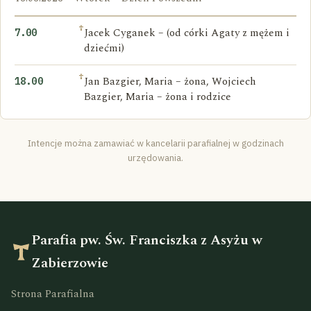
†
Jacek Cyganek – (od córki Agaty z mężem i
7.00
dziećmi)
†
Jan Bazgier, Maria – żona, Wojciech
18.00
Bazgier, Maria – żona i rodzice
Intencje można zamawiać w kancelarii parafialnej w godzinach
urzędowania.
Parafia pw. Św. Franciszka z Asyżu w
Zabierzowie
Strona Parafialna