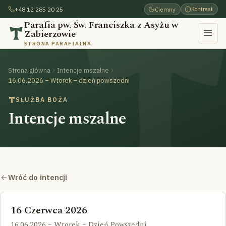
+48 12 285 20 25
Ciemny
Kontrast
Parafia pw. Św. Franciszka z Asyżu w
Zabierzowie
STRONA PARAFIALNA
Strona główna
Intencje mszalne
16.06.2026 – Wtorek – dzień powszedni
SŁUŻBA BOŻA
Intencje mszalne
Wróć do intencji
16 Czerwca 2026
16.06.2026 – Wtorek – Dzień Powszedni