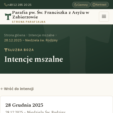
+48 12 285 20 25
Ciemny
Kontrast
Parafia pw. Św. Franciszka z Asyżu w
Zabierzowie
STRONA PARAFIALNA
Strona główna
Intencje mszalne
28.12.2025 – Niedziela św. Rodziny
SŁUŻBA BOŻA
Intencje mszalne
Wróć do intencji
28 Grudnia 2025
28.12.2025 – Niedziela Św. Rodziny