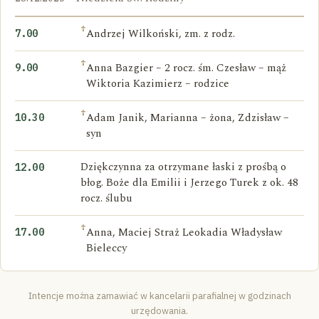
†
Andrzej Wilkoński, zm. z rodz.
7.00
†
Anna Bazgier – 2 rocz. śm. Czesław – mąż
9.00
Wiktoria Kazimierz – rodzice
†
Adam Janik, Marianna – żona, Zdzisław –
10.30
syn
Dziękczynna za otrzymane łaski z prośbą o
12.00
błog. Boże dla Emilii i Jerzego Turek z ok. 48
rocz. ślubu
†
Anna, Maciej Straż Leokadia Władysław
17.00
Bieleccy
Intencje można zamawiać w kancelarii parafialnej w godzinach
urzędowania.